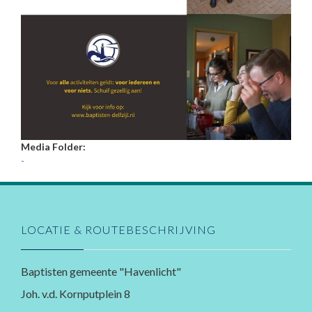
Media Folder:
-
LOCATIE & ROUTEBESCHRIJVING
Baptisten gemeente "Havenlicht"
Joh. v.d. Kornputplein 8