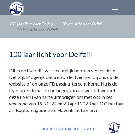
Overslaan
Toggl
en
naviga
naar
de
100 jaar licht voor Delfzijl
100 jaar licht voor Delfzijl
inhoud
100 jaar licht voor Delfzijl
gaan
100 jaar licht voor Delfzijl
Dit is de flyer die we recentelijk hebben verspreid in
Delfzijl. Mogelijk dat u n.a.v. de flyer hier bij ons op de
website of op onze FB pagina terecht komt. Nu is de
flyer op zich niet zo belangrijk, maar wel dat we met
deze flyer u van harte uitnodigen om met ons in het
weekend van 19, 20, 22 en 23 april 2023 het 100 bestaan
als Baptistengemeente Havenlicht te vieren.