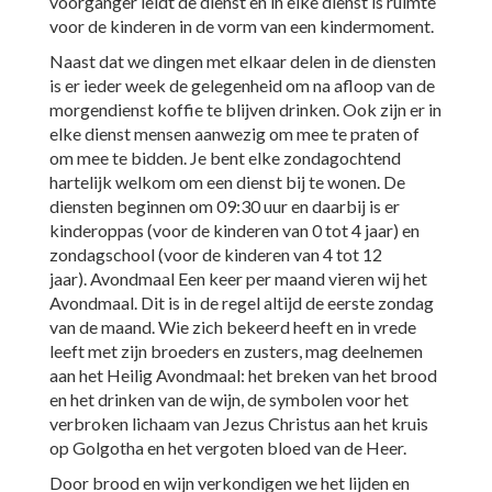
voorganger leidt de dienst en in elke dienst is ruimte
voor de kinderen in de vorm van een kindermoment.
Naast dat we dingen met elkaar delen in de diensten
is er ieder week de gelegenheid om na afloop van de
morgendienst koffie te blijven drinken. Ook zijn er in
elke dienst mensen aanwezig om mee te praten of
om mee te bidden. Je bent elke zondagochtend
hartelijk welkom om een dienst bij te wonen. De
diensten beginnen om 09:30 uur en daarbij is er
kinderoppas (voor de kinderen van 0 tot 4 jaar) en
zondagschool (voor de kinderen van 4 tot 12
jaar). Avondmaal Een keer per maand vieren wij het
Avondmaal. Dit is in de regel altijd de eerste zondag
van de maand. Wie zich bekeerd heeft en in vrede
leeft met zijn broeders en zusters, mag deelnemen
aan het Heilig Avondmaal: het breken van het brood
en het drinken van de wijn, de symbolen voor het
verbroken lichaam van Jezus Christus aan het kruis
op Golgotha en het vergoten bloed van de Heer.
Door brood en wijn verkondigen we het lijden en