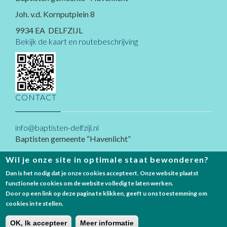
Joh. v.d. Kornputplein 8
9934 EA DELFZIJL
Bekijk de kaart en routebeschrijving
CONTACT
info@baptisten-delfzijl.nl
Baptisten gemeente “Havenlicht”
Joh. v.d. Kornputplein 8
Wil je onze site in optimale staat bewonderen?
9934 EA
Delfzijl
Dan is het nodig dat je onze cookies accepteert. Onze website plaatst
functionele cookies om de website volledig te laten werken.
Door op een link op deze pagina te klikken, geeft u ons toestemming om
cookies in te stellen.
© copyright Baptistengemeente Havenlicht Delfzijl - 2025 |
ANBI verklaring
|
Privacy Statement
OK, Ik accepteer
Meer informatie