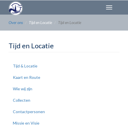
Overslaan
Toggl
en
naviga
naar
de
Over ons
Tijd en Locatie
Tijd en Locatie
inhoud
gaan
Tijd en Locatie
Tijd & Locatie
Kaart en Route
Wie wij zijn
Collecten
Contactpersonen
Missie en Visie