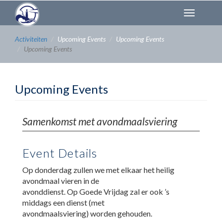
Overslaan
Toggl
en
naviga
naar
de
Activiteiten
Upcoming Events
Upcoming Events
inhoud
Upcoming Events
gaan
Upcoming Events
Samenkomst met avondmaalsviering
Event Details
Op donderdag zullen we met elkaar het heilig
avondmaal vieren in de
avonddienst. Op Goede Vrijdag zal er ook ’s
middags een dienst (met
avondmaalsviering) worden gehouden.