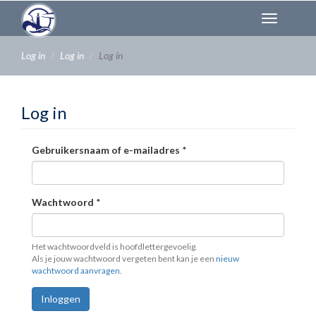
Overslaan
Toggl
en
naviga
naar
de
Log in
Log in
Log in
inhoud
gaan
Log in
Gebruikersnaam of e-mailadres
*
Wachtwoord
*
Het wachtwoordveld is hoofdlettergevoelig.
Als je jouw wachtwoord vergeten bent kan je een
nieuw
wachtwoord aanvragen
.
Inloggen